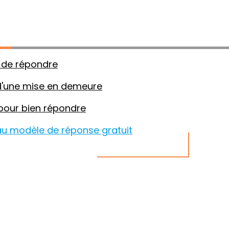
riée sera votre meilleur atout
t de répondre
é d'une mise en demeure
 pour bien répondre
au modèle de réponse gratuit