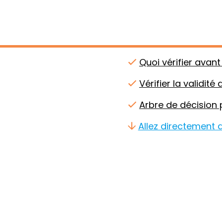
Éléments clés
La réaction approp
Quoi vérifier avan
Vérifier la validit
Arbre de décision
Allez directement 