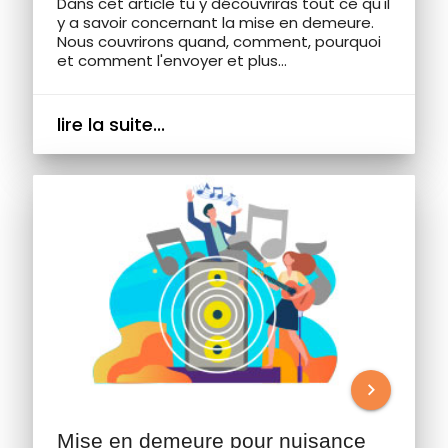
Dans cet article tu y découvriras tout ce qu'il
y a savoir concernant la mise en demeure.
Nous couvrirons quand, comment, pourquoi
et comment l'envoyer et plus...
lire la suite...
chevron_right
Mise en demeure pour nuisance