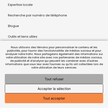
Expertise locale
Recherche par numéro de téléphone
Blogue
Outils et liens utiles
Mise en demeure en ligne
Nous utilisons des témoins pour personnaliser le contenu et les
publicités, pour fournir des fonctionnalités de médias sociaux et pour
analyser notre trafic. Nous partageons également des informations sur
votre utilisation de notre site avec nos partenaires de médias sociaux,
Modèle de mise en demeure gratuit
de publicité et d'analyse qui peuvent les combiner avec d'autres
informations que vous leur avez fournies ou qu'ils ont collectées lors de
votre utilisation de leurs services.
Enquête prélocation
Contactez-nous
Tout refuser
Accepter la sélection
1 (438) 800-4013
Tout accepter