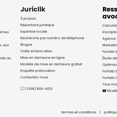
Juriclik
Res
avo
À propos
Répertoire juridique
Calculat
Expertise locale
blèmes
Inscript
Recherche par numéro de téléphone
Agence 
Blogue
e, aux
Marketin
Outils et liens utiles
Forfaits 
Mise en demeure en ligne
ante du
Étude d
Modèle de mise en demeure gratuit
Optimisa
Enquête prélocation
Forfaits
Contactez-nous
Forfaits
Tous nos
1 (438) 800-4013
Strat
termes et conditions
|
politiqu