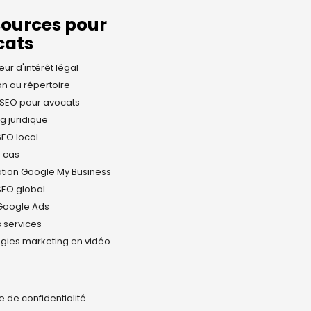
sources pour
cats
eur d'intérêt légal
ion au répertoire
SEO pour avocats
g juridique
SEO local
e cas
tion Google My Business
 SEO global
 Google Ads
 services
égies marketing en vidéo
e de confidentialité