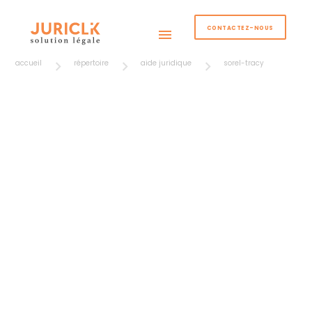
CONTACTEZ-NOUS
menu
accueil
répertoire
aide juridique
sorel-tracy