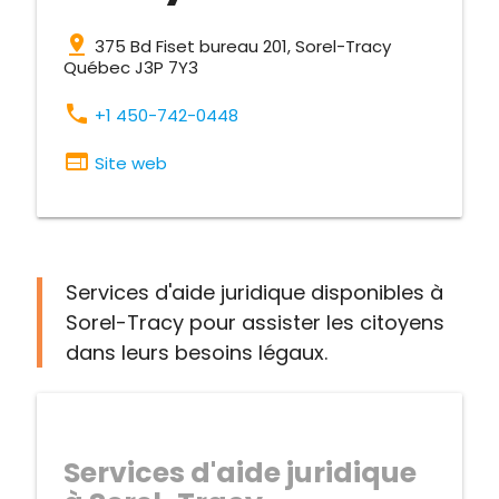
pin_drop
375 Bd Fiset bureau 201, Sorel-Tracy
Québec J3P 7Y3
phone
+1 450-742-0448
web
Site web
Services d'aide juridique disponibles à
Sorel-Tracy pour assister les citoyens
dans leurs besoins légaux.
Services d'aide juridique