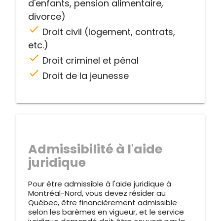
d'enfants, pension alimentaire,
divorce)
check
Droit civil (logement, contrats,
etc.)
check
Droit criminel et pénal
check
Droit de la jeunesse
Admissibilité à l'aide
juridique
Pour être admissible à l'aide juridique à
Montréal-Nord, vous devez résider au
Québec, être financièrement admissible
selon les barèmes en vigueur, et le service