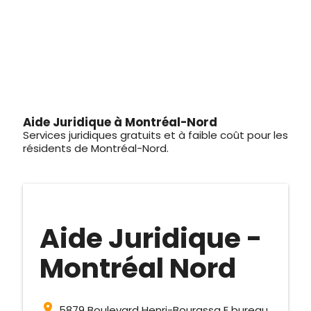
Aide Juridique à Montréal-Nord
Services juridiques gratuits et à faible coût pour les
résidents de Montréal-Nord.
Aide Juridique -
Montréal Nord
pin_drop
5879 Boulevard Henri-Bourassa E bureau