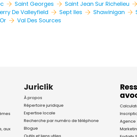
ec
Saint Georges
Saint Jean Sur Richelieu
erry De Valleyfield
Sept Iles
Shawinigan
 Or
Val Des Sources
Juriclik
Res
avo
À propos
Répertoire juridique
Calculat
Expertise locale
blèmes
Inscript
Recherche par numéro de téléphone
Agence 
Blogue
e, aux
Marketin
Outils et liens utiles
Forfaits 