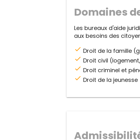
Domaines de
Les bureaux d'aide juri
aux besoins des citoyen
check
Droit de la famille (
check
Droit civil (logement,
check
Droit criminel et pén
check
Droit de la jeunesse
Admissibilité