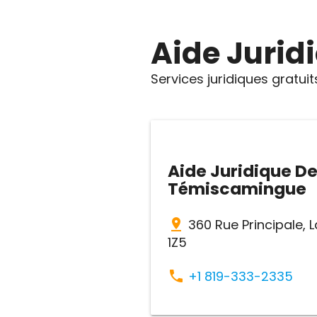
Aide Jurid
Services juridiques gratuit
Aide Juridique De 
Témiscamingue
pin_drop
360 Rue Principale, 
1Z5
phone
+1 819-333-2335