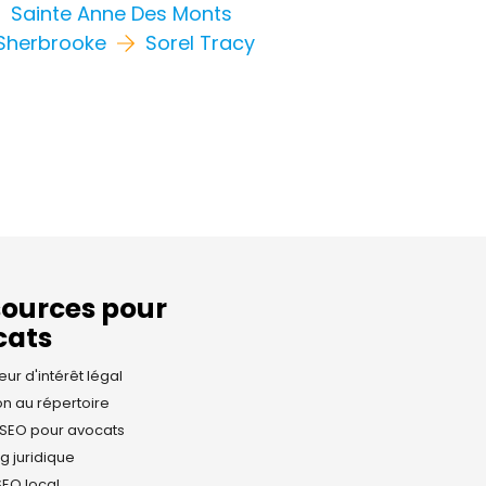
Sainte Anne Des Monts
Sherbrooke
Sorel Tracy
sources pour
cats
eur d'intérêt légal
ion au répertoire
SEO pour avocats
g juridique
SEO local