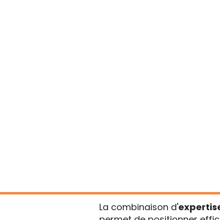
Besoin 
Qu'est-ce que 
juridiques ?
C'est l'application des con
domaine juridique
. Contr
stratégies sur-mesure bas
juridiques
.
La combinaison d'
expertis
permet de positionner effi