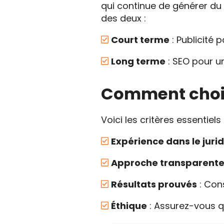
qui continue de générer d
des deux :
Court terme
: Publicité 
Long terme
: SEO pour u
Comment chois
Voici les critères essentiel
Expérience dans le juri
Approche transparent
Résultats prouvés
: Cons
Éthique
: Assurez-vous qu