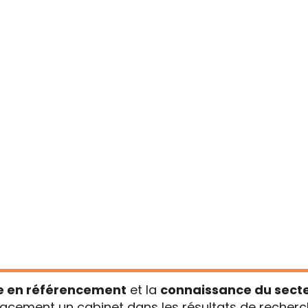
d'une agence SEO pour votre 
CONTACTEZ NOS EXPERTS SEO
le SEO pour avocats et cab
seils d'experts en référencement naturel qui comp
airement aux agences généralistes, ces prestatai
ées sur les comportements des
clients potentiel
e en référencement
et la
connaissance du secte
cacement un cabinet dans les résultats de recher