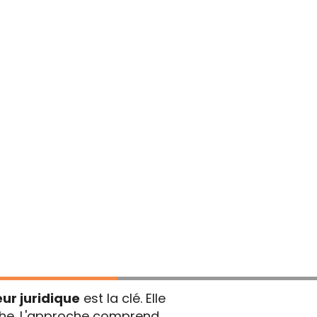
cabinet?
inets
rend les
spécificités du
res développent des
s recherchant des services
ur juridique
est la clé. Elle
che. L'approche comprend