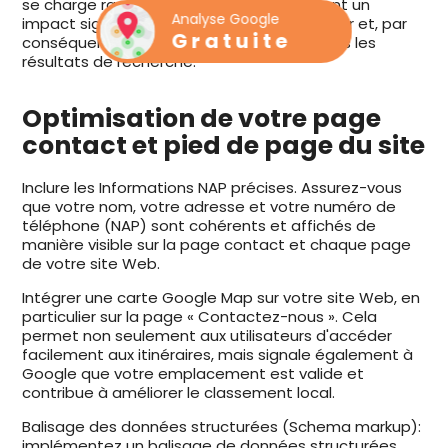
se charge rapidement, car ces aspects ont un
Analyse Google
impact significatif sur l'expérience utilisateur et, par
Gratuite
conséquent, sur votre positionnement dans les
résultats de recherche.
Optimisation de votre page
contact et pied de page du site
Inclure les Informations NAP précises. Assurez-vous
que votre nom, votre adresse et votre numéro de
téléphone (NAP) sont cohérents et affichés de
manière visible sur la page contact et chaque page
de votre site Web.
Intégrer une carte Google Map sur votre site Web, en
particulier sur la page « Contactez-nous ». Cela
permet non seulement aux utilisateurs d'accéder
facilement aux itinéraires, mais signale également à
Google que votre emplacement est valide et
contribue à améliorer le classement local.
Balisage des données structurées (Schema markup):
implémentez un balisage de données structurées