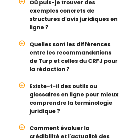
add_circle_outline
Où puis-je trouver des
exemples concrets de
structures d'avis juridiques en
ligne ?
add_circle_outline
Quelles sont les différences
entre les recommandations
de Turp et celles du CRFJ pour
la rédaction ?
add_circle_outline
Existe-t-il des outils ou
glossaires en ligne pour mieux
comprendre la terminologie
juridique ?
add_circle_outline
Comment évaluer la
crédibilité et l'actualité des