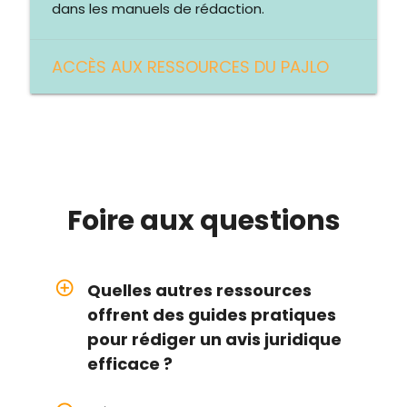
dans les manuels de rédaction.
ACCÈS AUX RESSOURCES DU PAJLO
Foire aux
questions
add_circle_outline
Quelles autres ressources
offrent des guides pratiques
pour rédiger un avis juridique
efficace ?