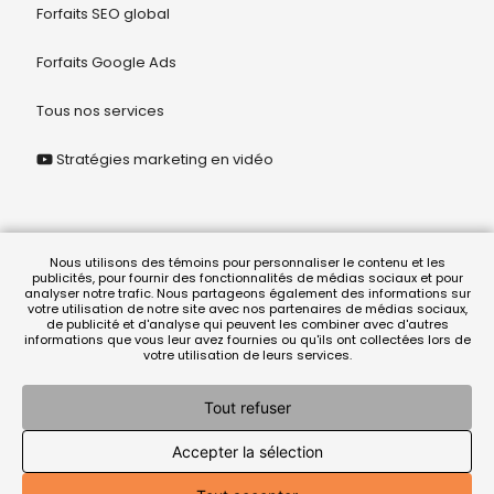
Forfaits SEO global
Forfaits Google Ads
Tous nos services
Stratégies marketing en vidéo
© 2026 Juriclik Solution Légale
Nous utilisons des témoins pour personnaliser le contenu et les
publicités, pour fournir des fonctionnalités de médias sociaux et pour
analyser notre trafic. Nous partageons également des informations sur
votre utilisation de notre site avec nos partenaires de médias sociaux,
termes et conditions
|
politique de confidentialité
de publicité et d'analyse qui peuvent les combiner avec d'autres
informations que vous leur avez fournies ou qu'ils ont collectées lors de
votre utilisation de leurs services.
Tout refuser
Accepter la sélection
En vertu de la
loi 25
, Lionel Racicot, recherchiste juridique, a été
désigné responsable de la protection des renseignements
personnels.