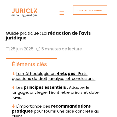
CONTACTEZ-NOUS
menu
Guide pratique : La
rédaction de l'avis
juridique
25 juin 2025 ·
5 minutes de lecture
Éléments clés
La méthodologie en
4 étapes
: Faits,
questions de droit, analyse, et conclusions.
Les
principes essentiels
: Adapter le
langage, privilégier l'écrit, être précis et dater
l'avis.
L'importance des
recommandations
pratiques
pour fournir une aide concrète au
client.