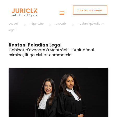
CONTACTEZ-NOUS
menu
accueil
répertoire
avocats
rastani-poladian-
legal
Rastani Poladian Legal
Cabinet d'avocats à Montréal — Droit pénal,
criminel, litige civil et commercial.