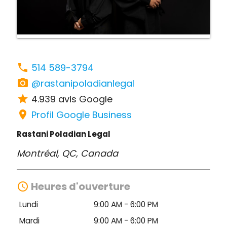
phone
514 589-3794
camera_alt
@rastanipoladianlegal
star
4.939 avis Google
location_on
Profil Google Business
Rastani Poladian Legal
Montréal, QC, Canada
Heures d'ouverture
access_time
Lundi
9:00 AM - 6:00 PM
Mardi
9:00 AM - 6:00 PM