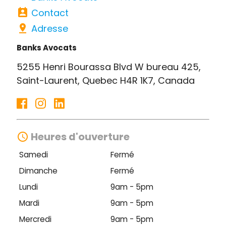
perm_contact_calendar
Contact
pin_drop
Adresse
Banks Avocats
5255 Henri Bourassa Blvd W bureau 425,
Saint-Laurent, Quebec H4R 1K7, Canada
Heures d'ouverture
access_time
Samedi
Fermé
Dimanche
Fermé
Lundi
9am - 5pm
Mardi
9am - 5pm
Mercredi
9am - 5pm