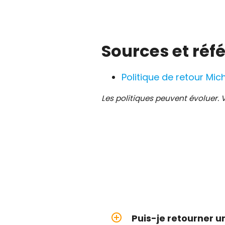
Sources et réf
Politique de retour Mi
Les politiques peuvent évoluer. Vé
add_circle_outline
Puis-je retourner u