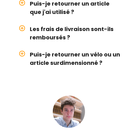
add_circle_outline
Puis-je retourner un article
que j'ai utilisé ?
add_circle_outline
Les frais de livraison sont-ils
remboursés ?
add_circle_outline
Puis-je retourner un vélo ou un
article surdimensionné ?