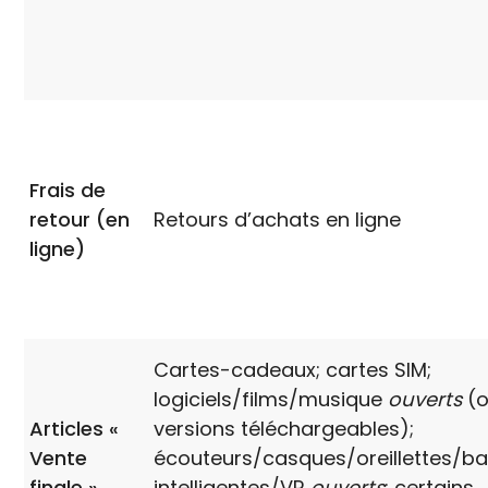
Frais de
retour (en
Retours d’achats en ligne
ligne)
Cartes-cadeaux; cartes SIM;
logiciels/films/musique
ouverts
(
Articles «
versions téléchargeables);
Vente
écouteurs/casques/oreillettes/b
finale »
intelligentes/VR
ouverts
; certains