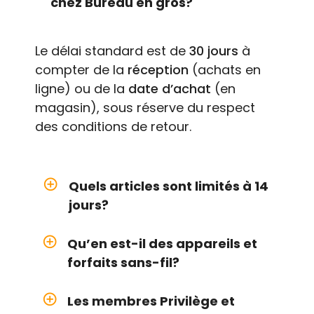
chez Bureau en gros?
Le délai standard est de
30 jours
à
compter de la
réception
(achats en
ligne) ou de la
date d’achat
(en
magasin), sous réserve du respect
des conditions de retour.
add_circle_outline
Quels articles sont limités à 14
jours?
add_circle_outline
Qu’en est-il des appareils et
forfaits sans-fil?
add_circle_outline
Les membres Privilège et