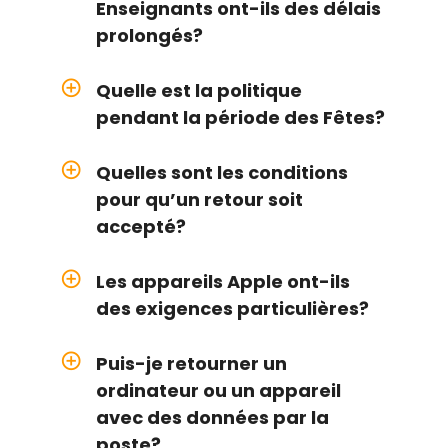
Enseignants ont-ils des délais
prolongés?
add_circle_outline
Quelle est la politique
pendant la période des Fêtes?
add_circle_outline
Quelles sont les conditions
pour qu’un retour soit
accepté?
add_circle_outline
Les appareils Apple ont-ils
des exigences particulières?
add_circle_outline
Puis-je retourner un
ordinateur ou un appareil
avec des données par la
poste?