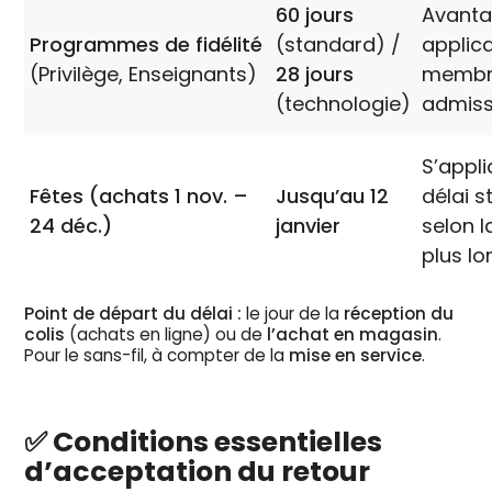
60 jours
Avant
Programmes de fidélité
(standard) /
applic
(Privilège, Enseignants)
28 jours
membr
(technologie)
admiss
S’appl
Fêtes (achats 1 nov. –
Jusqu’au 12
délai s
24 déc.)
janvier
selon l
plus lo
Point de départ du délai :
le jour de la
réception du
colis
(achats en ligne) ou de
l’achat en magasin
.
Pour le sans-fil, à compter de la
mise en service
.
✅ Conditions essentielles
d’acceptation du retour