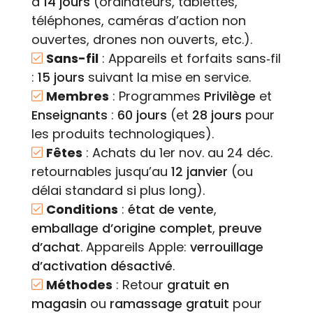
à
14 jours
(ordinateurs, tablettes,
téléphones, caméras d’action non
ouvertes, drones non ouverts, etc.).
Sans-fil
: Appareils et forfaits sans‑fil
:
15 jours
suivant la mise en service.
Membres
: Programmes
Privilège
et
Enseignants
:
60 jours
(et
28 jours
pour
les produits technologiques).
Fêtes
: Achats du 1er nov. au 24 déc.
retournables jusqu’au
12 janvier
(ou
délai standard si plus long).
Conditions
:
état de vente
,
emballage d’origine complet
,
preuve
d’achat
. Appareils Apple:
verrouillage
d’activation désactivé
.
Méthodes
: Retour
gratuit en
magasin
ou
ramassage gratuit
pour