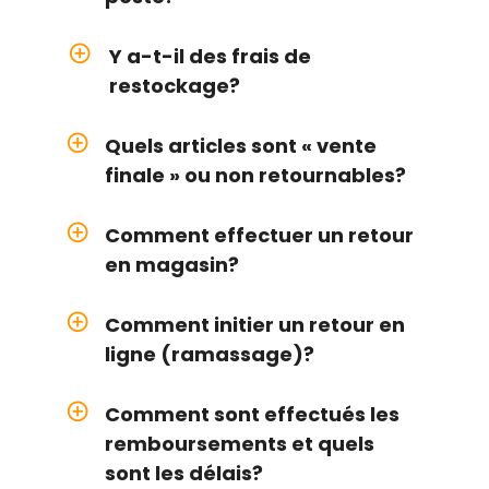
add_circle_outline
Y a-t-il des frais de
restockage?
add_circle_outline
Quels articles sont « vente
finale » ou non retournables?
add_circle_outline
Comment effectuer un retour
en magasin?
add_circle_outline
Comment initier un retour en
ligne (ramassage)?
add_circle_outline
Comment sont effectués les
remboursements et quels
sont les délais?