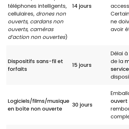
téléphones intelligents,
14 jours
access
cellulaires,
drones non
Certain
ouverts
,
cardans non
ne doi
ouverts
,
caméras
avoir é
d’action non ouvertes
)
Délai 
Dispositifs sans-fil et
de la
m
15 jours
forfaits
servic
disposit
Embal
Logiciels/films/musique
ouvert
30 jours
en boîte non ouverte
rembo
comple