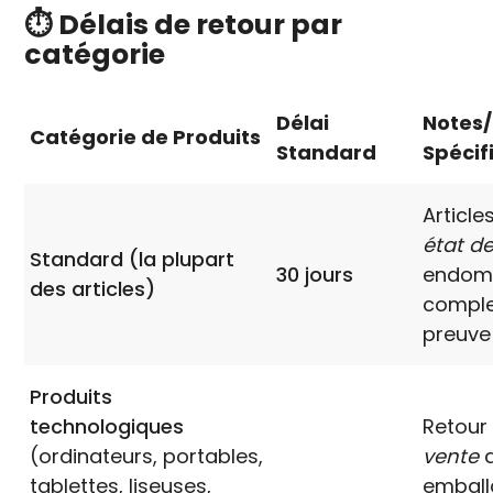
⏱️ Délais de retour par
catégorie
Délai
Notes/
Catégorie de Produits
Standard
Spécif
Article
état d
Standard (la plupart
30 jours
endom
des articles)
comple
preuve
Produits
technologiques
Retour
(ordinateurs, portables,
vente
a
tablettes, liseuses,
emball