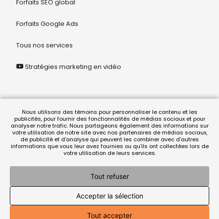
Forfaits SEO global
Forfaits Google Ads
Tous nos services
Stratégies marketing en vidéo
© 2026 Juriclik Solution Légale
Nous utilisons des témoins pour personnaliser le contenu et les
publicités, pour fournir des fonctionnalités de médias sociaux et pour
analyser notre trafic. Nous partageons également des informations sur
votre utilisation de notre site avec nos partenaires de médias sociaux,
termes et conditions
|
politique de confidentialité
de publicité et d'analyse qui peuvent les combiner avec d'autres
informations que vous leur avez fournies ou qu'ils ont collectées lors de
votre utilisation de leurs services.
Tout refuser
Accepter la sélection
En vertu de la
loi 25
, Lionel Racicot, recherchiste juridique, a été
désigné responsable de la protection des renseignements
personnels.
Tout accepter