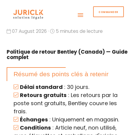
COMMANDER
menu
07 August 2026 ·
5 minutes de lecture
Politique de retour Bentley (Canada) — Guide
complet
Résumé des points clés à retenir
Délai standard
: 30 jours.
Retours gratuits
: Les retours par la
poste sont gratuits, Bentley couvre les
frais.
Échanges
: Uniquement en magasin.
Conditions
: Article neuf, non utilisé,