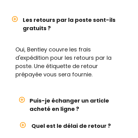
add_circle_outline
Les retours par la poste sont-ils
gratuits ?
Oui, Bentley couvre les frais
d'expédition pour les retours par la
poste. Une étiquette de retour
prépayée vous sera fournie.
add_circle_outline
Puis-je échanger un article
acheté en ligne ?
add_circle_outline
Quel est le délai de retour ?