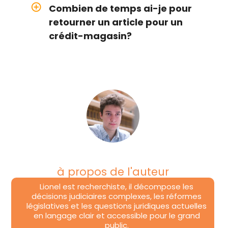
add_circle_outline
Combien de temps ai-je pour
retourner un article pour un
crédit-magasin?
à propos de l'auteur
Lionel est recherchiste, il décompose les
décisions judiciaires complexes, les réformes
législatives et les questions juridiques actuelles
en langage clair et accessible pour le grand
public.