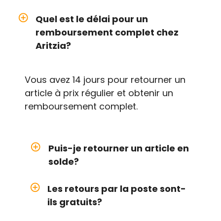
add_circle_outline
Quel est le délai pour un
remboursement complet chez
Aritzia?
Vous avez 14 jours pour retourner un
article à prix régulier et obtenir un
remboursement complet.
add_circle_outline
Puis-je retourner un article en
solde?
add_circle_outline
Les retours par la poste sont-
ils gratuits?