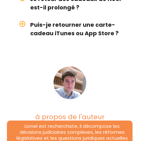
est-il prolongé ?
add_circle_outline
Puis-je retourner une carte-
cadeau iTunes ou App Store ?
à propos de l'auteur
Lionel est recherchiste, il décompose les
décisions judiciaires complexes, les réformes
législatives et les questions juridiques actuelles