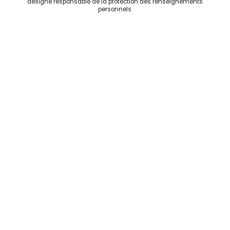
désigné responsable de la protection des renseignements
personnels.