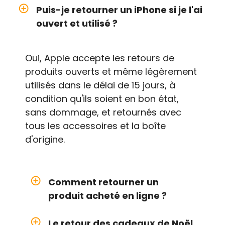
add_circle_outline
Puis-je retourner un iPhone si je l'ai
ouvert et utilisé ?
Oui, Apple accepte les retours de
produits ouverts et même légèrement
utilisés dans le délai de 15 jours, à
condition qu'ils soient en bon état,
sans dommage, et retournés avec
tous les accessoires et la boîte
d'origine.
add_circle_outline
Comment retourner un
produit acheté en ligne ?
add_circle_outline
Le retour des cadeaux de Noël