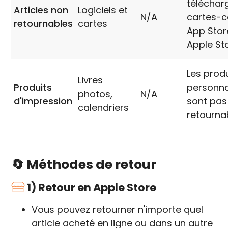
téléchar
Articles non
Logiciels et
N/A
cartes-
retournables
cartes
App Stor
Apple Sto
Les prod
Livres
Produits
personna
photos,
N/A
d'impression
sont pas
calendriers
retourna
🔄 Méthodes de retour
1) Retour en Apple Store
Vous pouvez retourner n'importe quel
article acheté en ligne ou dans un autre