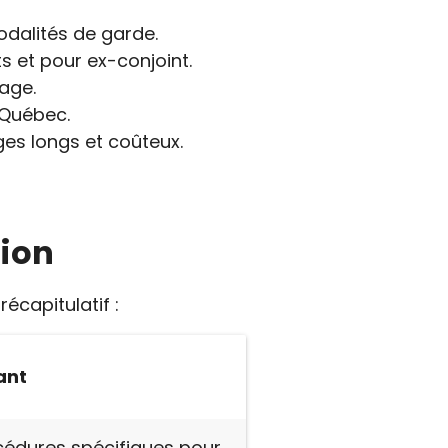
dalités de garde.
s et pour ex-conjoint.
age.
Québec.
iges longs et coûteux.
tion
écapitulatif :
ant
océdures spécifiques pour